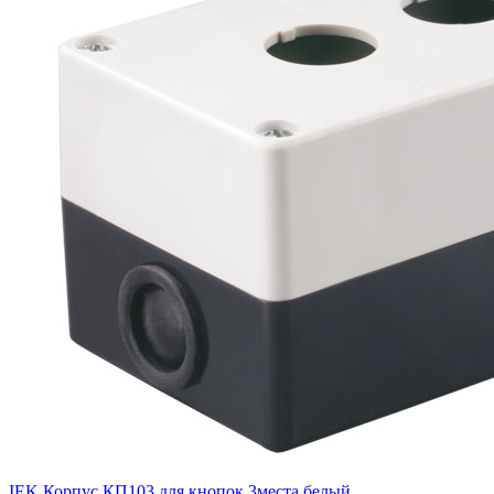
IEK Корпус КП103 для кнопок 3места белый