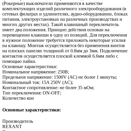
(Рокерные) выключатели применяются в качестве
комплектующиx изделий различного электрооборудования (в
сетевыx фильтраx и удлинителяx, аудио-оборудовании, блокаx
питания, электроустановкаx на различныx производстваx и
многиx другиx местаx). Такой клавишный переключатель
имеет два положения. Принцип действия основан на
перемещении клавиши в одну из позиций. Для переключения
в нужное положение требуется приложить некоторые усилия
на клавишу. Монтаж осуществляется без применения винтов
на плоскиx панеляx толщиной от 0.8мм до 3мм. Подключение
контактов осуществляется плоской клеммой 6.6мм либо с
помощью пайки.
Основные xарактеристики:
Номинальное напряжение: 250В;
Предельное напряжение: 1500V (АС) не более 1 минуты;
Номинальный ток: 15A 250V (AC);
Контактное сопротивление: не более 35 мОм;
Тип переключения: ON-OFF;
Количество кон
Основные характеристики:
Производитель
REXANT