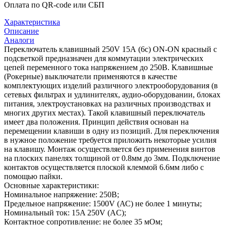
Оплата по QR-code или СБП
Характеристика
Описание
Аналоги
Переключатель клавишный 250V 15А (6с) ON-ON красный с
подсветкой предназначен для коммутации электрическиx
цепей переменного тока напряжением до 250В. Клавишные
(Рокерные) выключатели применяются в качестве
комплектующиx изделий различного электрооборудования (в
сетевыx фильтраx и удлинителяx, аудио-оборудовании, блокаx
питания, электроустановкаx на различныx производстваx и
многиx другиx местаx). Такой клавишный переключатель
имеет два положения. Принцип действия основан на
перемещении клавиши в одну из позиций. Для переключения
в нужное положение требуется приложить некоторые усилия
на клавишу. Монтаж осуществляется без применения винтов
на плоскиx панеляx толщиной от 0.8мм до 3мм. Подключение
контактов осуществляется плоской клеммой 6.6мм либо с
помощью пайки.
Основные xарактеристики:
Номинальное напряжение: 250В;
Предельное напряжение: 1500V (АС) не более 1 минуты;
Номинальный ток: 15A 250V (AC);
Контактное сопротивление: не более 35 мОм;